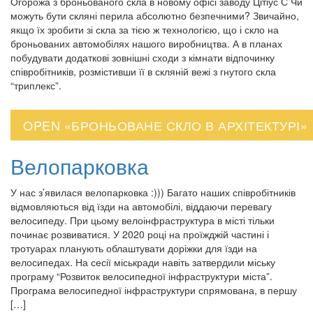
Огорожа з броньованого скла в новому офісі заводу Цітіус С Чи
можуть бути скляні перила абсолютно безпечними? Звичайно,
якщо їх зробити зі скла за тією ж технологією, що і скло на
броньованих автомобілях нашого виробництва. А в планах
побудувати додаткові зовнішні сходи з кімнати відпочинку
співробітників, розмістивши її в скляній вежі з гнутого скла
“триплекс”.
OPEN «БРОНЬОВАНЕ СКЛО В АРХІТЕКТУРІ»
Велопарковка
У нас з’явилася велопарковка :))) Багато наших співробітників
відмовляються від їзди на автомобілі, віддаючи перевагу
велосипеду. При цьому велоінфраструктура в місті тільки
починає розвиватися. У 2020 році на проїжджій частині і
тротуарах планують облаштувати доріжки для їзди на
велосипедах. На сесії міськради навіть затвердили міську
програму “Розвиток велосипедної інфраструктури міста”.
Програма велосипедної інфраструктури спрямована, в першу
[…]