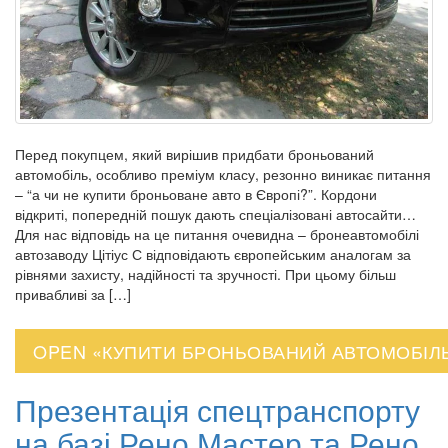
Перед покупцем, який вирішив придбати броньований
автомобіль, особливо преміум класу, резонно виникає питання
– “а чи не купити броньоване авто в Європі?”. Кордони
відкриті, попередній пошук дають спеціалізовані автосайти…
Для нас відповідь на це питання очевидна – бронеавтомобілі
автозаводу Цітіус С відповідають європейським аналогам за
рівнями захисту, надійності та зручності. При цьому більш
привабливі за […]
OPEN «КУПИТИ БРОНЬОВАНИЙ АВТОМОБІЛЬ 
Презентація спецтранспорту
на базі Рено Мастер та Рено