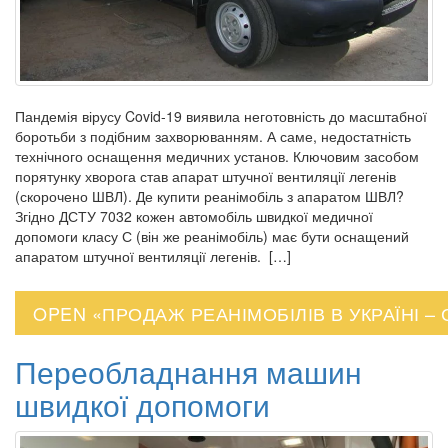
Пандемія вірусу Covid-19 виявила неготовність до масштабної
боротьби з подібним захворюванням. А саме, недостатність
технічного оснащення медичних установ. Ключовим засобом
порятунку хворога став апарат штучної вентиляції легенів
(скорочено ШВЛ). Де купити реанімобіль з апаратом ШВЛ?
Згідно ДСТУ 7032 кожен автомобіль швидкої медичної
допомоги класу С (він же реанімобіль) має бути оснащений
апаратом штучної вентиляції легенів. […]
OPEN «ПРОДАЖ РЕАНІМОБІЛІВ В УКРАЇНІ –
Переобладнання машин
швидкої допомоги