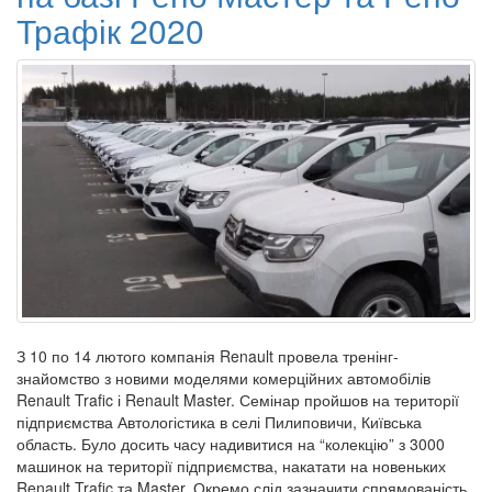
Трафік 2020
З 10 по 14 лютого компанія Renault провела тренінг-
знайомство з новими моделями комерційних автомобілів
Renault Trafic і Renault Master. Семінар пройшов на території
підприємства Автологістика в селі Пилиповичи, Київська
область. Було досить часу надивитися на “колекцію” з 3000
машинок на території підприємства, накатати на новеньких
Renault Trafic та Master. Окремо слід зазначити спрямованість