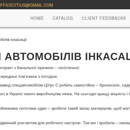
FFICECITIUS@GMAIL.COM
HOME
CATALOG
СLIENT FEEDBACKS
ілів інкасації
АВТОМОБІЛІВ ІНКАСАЦ
нтракт з банальної причини – логістичної.
осередньо пов’язана з погодою.
авод спецавтомобілів Цітіус С робить самостійно – бронескло, сидін
і в Україні такого виробництва нема. На сьогодні кращу міцність і 
облемами логістики один – зробити такий запас матеріалів, щоб мат
 відмінний рок-мотив для робочого настрою. Так ми і зробили – нин