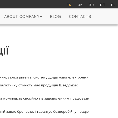
EN
UK
RU
DE
PL
ABOUT COMPANY
BLOG
CONTACTS
ІЇ
ня, замки ригелів, систему додаткової електроніки.
балістичну стійкість має продукція Шведських
и можливість спокійно і із задоволенням працювати
ішній запас бронесталі гарантує безперебійну працю