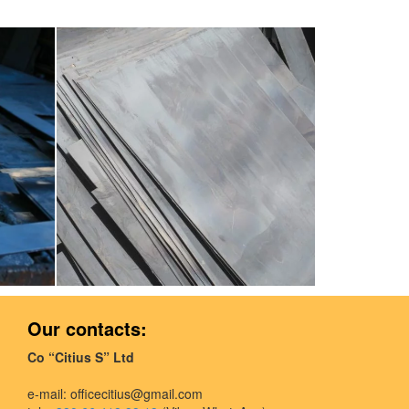
Увеличить
Our contacts:
Co “Citius S” Ltd
e-mail:
officecitius@gmail.com