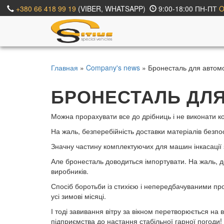
+380 66 418 99 19
(VIBER, WHATSAPP)
9:00-18:00 ПН-ПТ
O
Главная
»
Company's news
» Бронесталь для автомоб
БРОНЕСТАЛЬ ДЛЯ 
Можна прорахувати все до дрібниць і не виконати ко
На жаль, безперебійність доставки матеріалів безп
Значну частину комплектуючих для машин інкасації з
Але бронесталь доводиться імпортувати. На жаль, дос
виробників.
Спосіб боротьби із стихією і непередбачуваними пр
усі зимові місяці.
І тоді завивання вітру за вікном перетворюється на
підприємства до настання стабільної гарної погоди!