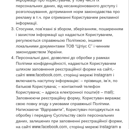
персональних даних, від несанкціонованого доступу і
розголошування, дотримання норм законодавства про
рекламу в т.ч. при отриманні Користувачем рекламної
інформації.
Стосунки, пов’язані зі збором, зберіганням, поширенням
і захистом інформації що надається Користувачем,
регулюються справжньою Політикою, іншими
локальними документами ТОВ “Цітіус С” і чинним
законодавством України.
Персональні дані, дозволені до обробки у рамках
Політики конфіденційності, надаються Користувачем
шляхом заповнення реєстраційної форми на сайті,-
сайті www.facebook.com, сторінці мережі instagram і
включають наступну інформацію: – прізвище, ім’я, по
батькові Користувача; – контактний телефон
Користувача; – адреса електронної пошти(e – mail);
Заповнюючи реєстраційну форму, Користувач виражає
свою повну згоду з умовами справжньої Політики.
Натискаючи “Відправити”, Користувач погоджується на
обробку і передачу Суспільству своїх персональних
даних, залишених при заповненні реєстраційної форми,
на сайті www.facebook.com, сторінці мережі instagram в