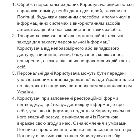
Обробка персональних даних Користувача здійснюється
впродовж терміну, необхідного для цілей, вказаних в
Політиці, будь-яким законним способом, у тому числі в
інформаційних системах з використанням засобів
автоматизації або без використання таких засобів.
Товариство вживає необхідні організаційні і технічні
заходи для захисту персональної інформації
Користувача від неправомірного або випадкового
доступу, знищення, зміни, блокування, копіювання,
поширення, а також від інших неправомірних дій третіх
осіб.
Персональні дані Користувача можуть бути передані
уповноваженим органам державної влади України тільки
по підставах і в порядку, встановленим законодавством
України.
Користувач при заповненні реєстраційної форми
підтверджує, що: вказує достовірну інформацію про
себе, уся інша інформація надається Користувачем на
його власний розсуд. ознайомлений із Політикою,
виражає свою згоду з нею. Ознайомлення з умовами
Політики і проставляння галочки під посиланням на цю
Політику є письмовою згодою Користувача на збір,