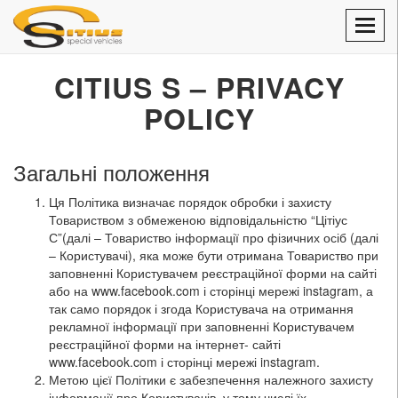
Toggl
navig
CITIUS S – PRIVACY
POLICY
Загальні положення
Ця Політика визначає порядок обробки і захисту
Товариством з обмеженою відповідальністю “Цітіус
С”(далі – Товариство інформації про фізичних осіб (далі
– Користувачі), яка може бути отримана Товариство при
заповненні Користувачем реєстраційної форми на сайті
або на www.facebook.com і сторінці мережі instagram, а
так само порядок і згода Користувача на отримання
рекламної інформації при заповненні Користувачем
реєстраційної форми на інтернет- сайті
www.facebook.com і сторінці мережі instagram.
Метою цієї Політики є забезпечення належного захисту
інформації про Користувачів, у тому числі їх