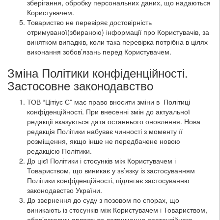
зберігання, обробку персональних даних, що надаються
Користувачем.
Товариство не перевіряє достовірність
отримуваної(збираною) інформації про Користувачів, за
винятком випадків, коли така перевірка потрібна в цілях
виконання зобов’язань перед Користувачем.
Зміна Політики конфіденційності.
Застосовне законодавство
ТОВ “Цітіус С” має право вносити зміни в Політиці
конфіденційності. При внесенні змін до актуальної
редакції вказується дата останнього оновлення. Нова
редакція Політики набуває чинності з моменту її
розміщення, якщо інше не передбачене новою
редакцією Політики.
До цієї Політики і стосунків між Користувачем і
Товариством, що виникає у зв’язку із застосуванням
Політики конфіденційності, підлягає застосуванню
законодавство України.
До звернення до суду з позовом по спорах, що
виникають із стосунків між Користувачем і Товариством,
обов’язковим являється дотримання претензійного