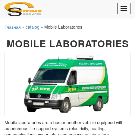
Toggl
navig
Главная
»
catalog
» Mobile Laboratories
MOBILE LABORATORIES
Mobile laboratories are a bus or another vehicle equipped with
autonomous life-support systems (electricity, heating,
communications, water, etc.) and necessary laboratory